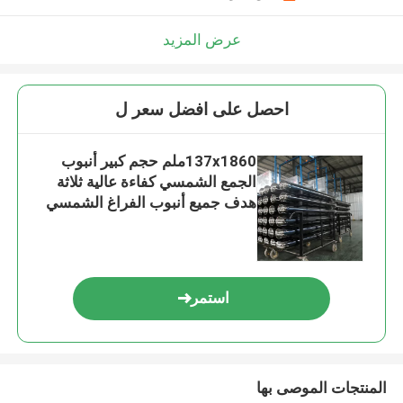
عرض المزيد
احصل على افضل سعر ل
137x1860ملم حجم كبير أنبوب
الجمع الشمسي كفاءة عالية ثلاثة
هدف جميع أنبوب الفراغ الشمسي
الحراري الزجاجي
استمر
المنتجات الموصى بها