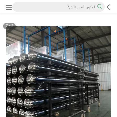
7
/
2