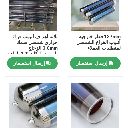
حولنا
جولة في المصنع
137mm قطر خارجية
ثلاثة أهداف أنبوب فراغ
أنبوب الفراغ الشمسي
حراري شمسي سمك
لمتطلبات العملاء
3.0mm الزجاج
مراقبة الجودة
البوروسيليكات 3.3 المادة
إرسال استفسار
إرسال استفسار
اتصل بنا
أخبار
القضايا
الطباخ الحراري الشمسي